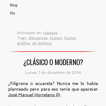
Archivado en:
cabezas
Tags:
dibujantes
,
humor
,
humor
gráfico
,
jet defrost
¿CLÁSICO O MODERNO?
Lunes, 1 de diciembre de 2014
¿Filigrana o acuarela? Nunca me lo había
planteado pero para eso tenía que aparecer
José Manuel Hortelano Pi
.