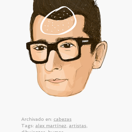
Archivado en:
cabezas
Tags:
alex martínez
,
artistas
,