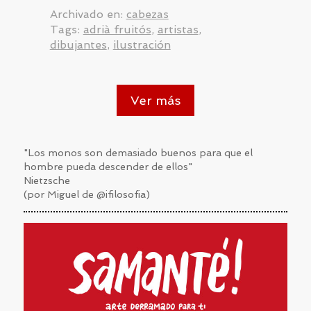
Archivado en:
cabezas
Tags:
adrià fruitós
,
artistas
,
dibujantes
,
ilustración
Ver más
"Los monos son demasiado buenos para que el
hombre pueda descender de ellos"
Nietzsche
(por Miguel de @ifilosofia)