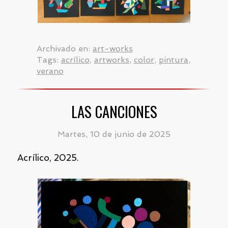
Archivado en:
art-works
Tags:
acrílico
,
artworks
,
color
,
pintura
,
verano
LAS CANCIONES
Martes, 10 de junio de 2025
Acrílico, 2025.