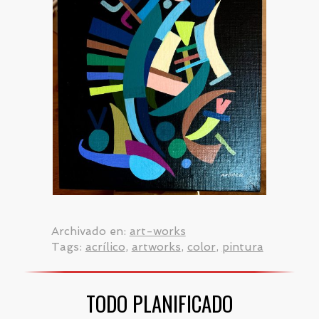
Archivado en:
art-works
Tags:
acrílico
,
artworks
,
color
,
pintura
TODO PLANIFICADO