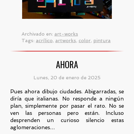
Archivado en:
art-works
Tags:
acrílico
,
artworks
,
color
,
pintura
AHORA
Lunes, 20 de enero de 2025
Pues ahora dibujo ciudades. Abigarradas, se
diría que italianas. No responde a ningún
plan, simplemente por pasar el rato. No se
ven las personas pero están. Incluso
desprenden un curioso silencio estas
aglomeraciones…