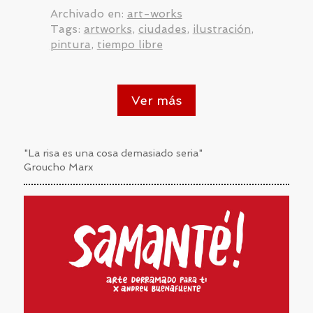
Archivado en:
art-works
Tags:
artworks
,
ciudades
,
ilustración
,
pintura
,
tiempo libre
Ver más
"La risa es una cosa demasiado seria"
Groucho Marx