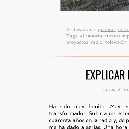
Archivado en:
general
,
refle
Tags:
el tenoriu
,
futuro im
proyectos
,
radio
,
televisión
EXPLICAR 
Lunes, 21 d
Ha sido muy bonito. Muy em
transformador. Subir a un esce
cuarenta años en la radio y, de 
me ha dado alegrías. Una hora 