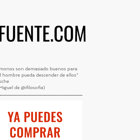
 monos son demasiado buenos para
l hombre pueda descender de ellos"
sche
Miguel de @ifilosofia)