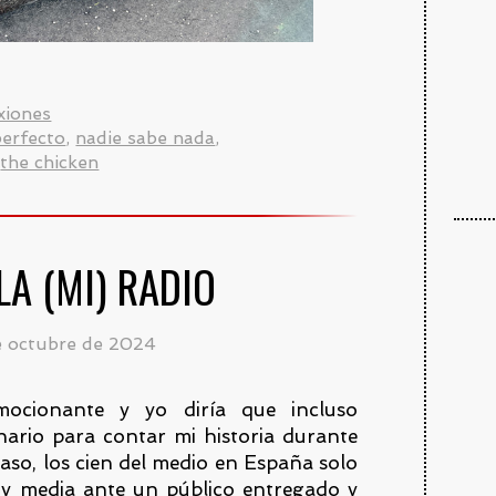
xiones
perfecto
,
nadie sabe nada
,
,
the chicken
LA (MI) RADIO
e octubre de 2024
ocionante y yo diría que incluso
nario para contar mi historia durante
paso, los cien del medio en España solo
y media ante un público entregado y