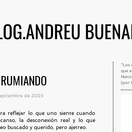
"Los
que e
 RUMIANDO
Nietz
(por 
septiembre de 2025
a reflejar lo que uno siente cuando
scanso, la desconexión real y lo que
treo buscado y querido, pero ajetreo.