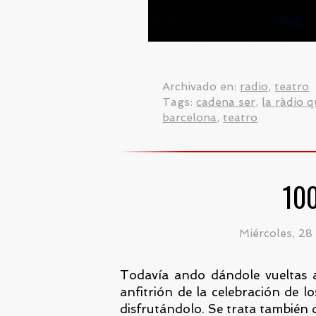
Archivado en:
radio
,
teatro
Tags:
cadena ser
,
la ràdio 
barcelona
,
teatro
10
Miércoles, 28
Todavía ando dándole vueltas 
anfitrión de la celebración de l
disfrutándolo. Se trata también 