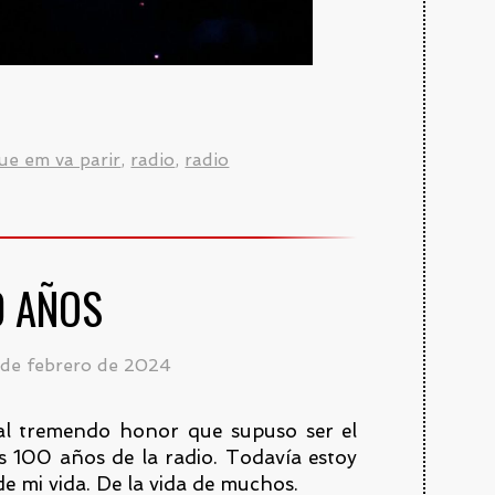
que em va parir
,
radio
,
radio
0 AÑOS
 de febrero de 2024
al tremendo honor que supuso ser el
os 100 años de la radio. Todavía estoy
de mi vida. De la vida de muchos.