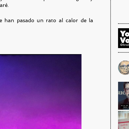
aré.
e han pasado un rato al calor de la