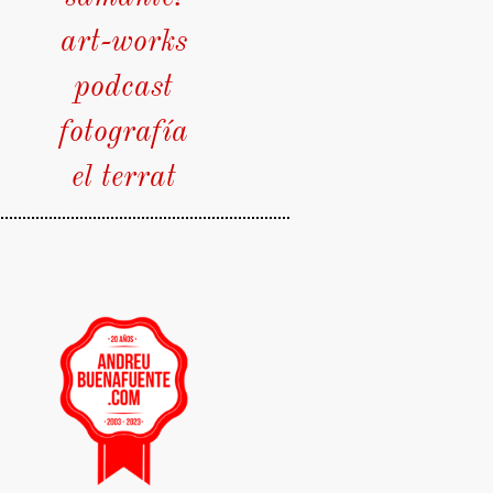
art-works
podcast
fotografía
el terrat